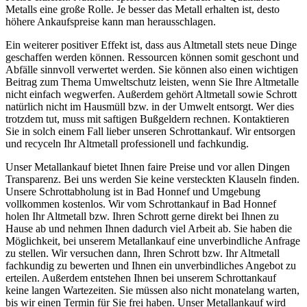
Metalls eine große Rolle. Je besser das Metall erhalten ist, desto
höhere Ankaufspreise kann man herausschlagen.
Ein weiterer positiver Effekt ist, dass aus Altmetall stets neue Dinge
geschaffen werden können. Ressourcen können somit geschont und
Abfälle sinnvoll verwertet werden. Sie können also einen wichtigen
Beitrag zum Thema Umweltschutz leisten, wenn Sie Ihre Altmetalle
nicht einfach wegwerfen. Außerdem gehört Altmetall sowie Schrott
natürlich nicht im Hausmüll bzw. in der Umwelt entsorgt. Wer dies
trotzdem tut, muss mit saftigen Bußgeldern rechnen. Kontaktieren
Sie in solch einem Fall lieber unseren Schrottankauf. Wir entsorgen
und recyceln Ihr Altmetall professionell und fachkundig.
Unser Metallankauf bietet Ihnen faire Preise und vor allen Dingen
Transparenz. Bei uns werden Sie keine versteckten Klauseln finden.
Unsere Schrottabholung ist in Bad Honnef und Umgebung
vollkommen kostenlos. Wir vom Schrottankauf in Bad Honnef
holen Ihr Altmetall bzw. Ihren Schrott gerne direkt bei Ihnen zu
Hause ab und nehmen Ihnen dadurch viel Arbeit ab. Sie haben die
Möglichkeit, bei unserem Metallankauf eine unverbindliche Anfrage
zu stellen. Wir versuchen dann, Ihren Schrott bzw. Ihr Altmetall
fachkundig zu bewerten und Ihnen ein unverbindliches Angebot zu
erteilen. Außerdem entstehen Ihnen bei unserem Schrottankauf
keine langen Wartezeiten. Sie müssen also nicht monatelang warten,
bis wir einen Termin für Sie frei haben. Unser Metallankauf wird