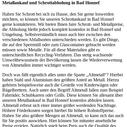
Metallankauf und Schrottabholung in Bad Honnef
Haben Sie Schrott bei sich zu Hause, den Sie gerne loswerden
möchten, so können
Sie unseren Schrottankauf in Bad Honnef
gerne kontaktieren. Wir bieten Ihnen faire Schrott- und Metallpreise,
die Abholung bleibt jedoch komplett kostenlos in Bad Honnef und
Umgebung. Selbstverständlich muss auch hier zwischen den
verschiedenen Abfallsorten unterschieden werden. Es gibt Dinge,
die auf den Sperrmüll oder zum Glascontainer gebracht werden
müssen sowie Metalle. Für all diese Materialien gibt es
unterschiedlichen Recycling-Verfahren. Das stetig wachsende
Umweltbewusstsein der Bevölkerung lassen die Wiederverwertung
von Altmetallen immer wichtiger werden.
Doch was fällt eigentlich alles unter die Sparte „Altmetall“? Hierbei
haben Stahl und Aluminium den größten Anteil an Metall. Hierzu
gehören beispielsweise auch die Gestelle von Kinderwägen oder
Bügelbrettern. Auch unter den Begriff Altmetall fallen zum Beispiel
Fahrräder, Schubkarren oder Grills. Diese können Sie allesamt über
unseren Metallankauf in Bad Honnef kostenlos abholen lassen.
Altmetall erfreut sich einer immer größer werdenden Nachfrage.
Höhere Förderkosten sorgen hierbei für höhere Rohstoffpreise.
Haben Sie also größere Mengen an Altmetall, so kann sich das auch
für Sie positiv auswirken. Hier können Sie mitunter ansehnliche
Preise erzielen. Natürlich spielt beim Preis auch die Qualität des