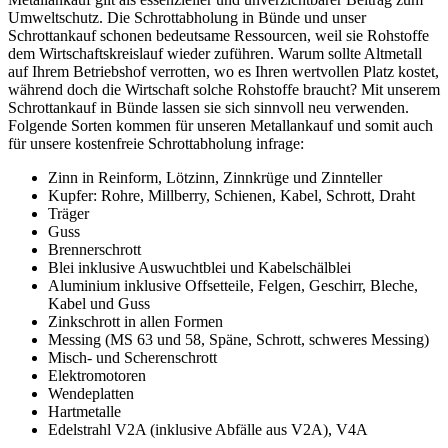
Umweltschutz. Die Schrottabholung in Bünde und unser
Schrottankauf schonen bedeutsame Ressourcen, weil sie Rohstoffe
dem Wirtschaftskreislauf wieder zuführen. Warum sollte Altmetall
auf Ihrem Betriebshof verrotten, wo es Ihren wertvollen Platz kostet,
während doch die Wirtschaft solche Rohstoffe braucht? Mit unserem
Schrottankauf in Bünde lassen sie sich sinnvoll neu verwenden.
Folgende Sorten kommen für unseren Metallankauf und somit auch
für unsere kostenfreie Schrottabholung infrage:
Zinn in Reinform, Lötzinn, Zinnkrüge und Zinnteller
Kupfer: Rohre, Millberry, Schienen, Kabel, Schrott, Draht
Träger
Guss
Brennerschrott
Blei inklusive Auswuchtblei und Kabelschälblei
Aluminium inklusive Offsetteile, Felgen, Geschirr, Bleche,
Kabel und Guss
Zinkschrott in allen Formen
Messing (MS 63 und 58, Späne, Schrott, schweres Messing)
Misch- und Scherenschrott
Elektromotoren
Wendeplatten
Hartmetalle
Edelstrahl V2A (inklusive Abfälle aus V2A), V4A