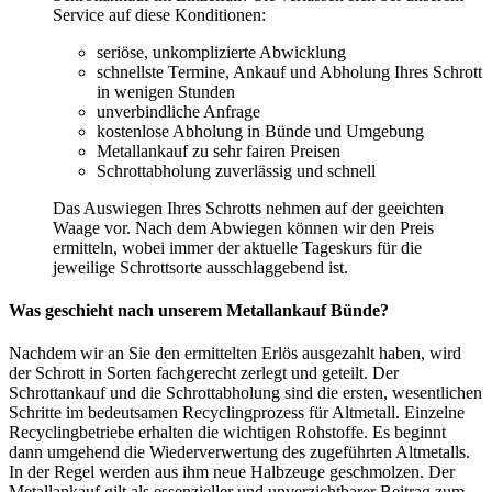
Service auf diese Konditionen:
seriöse, unkomplizierte Abwicklung
schnellste Termine, Ankauf und Abholung Ihres Schrott
in wenigen Stunden
unverbindliche Anfrage
kostenlose Abholung in Bünde und Umgebung
Metallankauf zu sehr fairen Preisen
Schrottabholung zuverlässig und schnell
Das Auswiegen Ihres Schrotts nehmen auf der geeichten
Waage vor. Nach dem Abwiegen können wir den Preis
ermitteln, wobei immer der aktuelle Tageskurs für die
jeweilige Schrottsorte ausschlaggebend ist.
Was geschieht nach unserem Metallankauf Bünde?
Nachdem wir an Sie den ermittelten Erlös ausgezahlt haben, wird
der Schrott in Sorten fachgerecht zerlegt und geteilt. Der
Schrottankauf und die Schrottabholung sind die ersten, wesentlichen
Schritte im bedeutsamen Recyclingprozess für Altmetall. Einzelne
Recyclingbetriebe erhalten die wichtigen Rohstoffe. Es beginnt
dann umgehend die Wiederverwertung des zugeführten Altmetalls.
In der Regel werden aus ihm neue Halbzeuge geschmolzen. Der
Metallankauf gilt als essenzieller und unverzichtbarer Beitrag zum