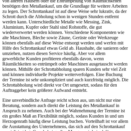
von älteren Häusern oder die Entrümpelung von Räumlichkeiten
benötigen den Metallankauf, um die Grundlage für weitere Arbeiten
zu legen. Der Schrottankauf ist auf diese Weise sehr lukrativ, da der
Schrott durch die Abholung schon in wenigen Stunden entfernt
werden kann. Unterschiedliche Metalle wie Messing, Zink,
Aluminium, Kupfer oder Stahl sind Rohstoffe, die gut
wiederverwertet werden können. Verschiedene Komponenten wie
alte Maschinen, Bleche sowie Zäune, Gerüste oder Werkzeuge
können ebenfalls auf diese Weise entsorgt werden und werfen mit
Hilfe des Schrottankauf etwas Geld ab. Haushalte, die sanieren oder
umziehen, nutzen diesen Service häufig. Aber vor allem
gewerbliche Kunden profitieren ebenfalls davon, wenn
Räumlichkeiten so entrümpelt oder Maschinen ausgetauscht werden
können. Mithilfe der Schrottabholung sparen Kunden sehr viel Zeit
und können individuelle Projekte weiterverfolgen. Eine Buchung
der Termine ist sehr unkompliziert und auch kurzfristig möglich. Die
Schrottabholung wird direkt vor Ort umgesetzt, sodass für den
Auftraggeber kein größerer Aufwand entsteht.
Eine unverbindliche Anfrage reicht schon aus, um nicht nur eine
Beratung, sondern auch direkt die Leistung des Metallankauf in
Anspruch zu nehmen. Auch bei der Wahrnehmung der Termine ist
ein großes Maß an Flexibilität möglich, sodass Kunden in und um
Herzogenrath häufig diese Leistung buchen. Vorteilhaft ist vor allem
die Ausstattung des Unternehmens, das sich auf den Schrottankauf