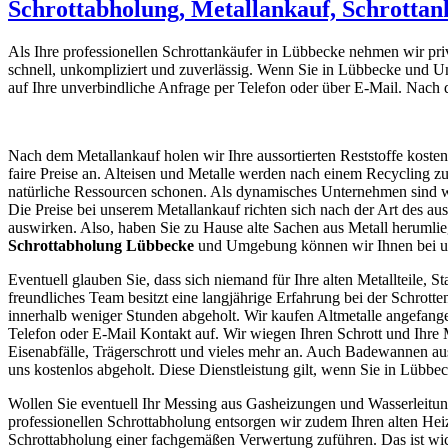
Schrottabholung, Metallankauf, Schrotta
Als Ihre professionellen Schrottankäufer in Lübbecke nehmen wir p
schnell, unkompliziert und zuverlässig. Wenn Sie in Lübbecke und U
auf Ihre unverbindliche Anfrage per Telefon oder über E-Mail. Nach 
Nach dem Metallankauf holen wir Ihre aussortierten Reststoffe koste
faire Preise an. Alteisen und Metalle werden nach einem Recycling zu
natürliche Ressourcen schonen. Als dynamisches Unternehmen sind wi
Die Preise bei unserem Metallankauf richten sich nach der Art des aus
auswirken. Also, haben Sie zu Hause alte Sachen aus Metall herumlie
Schrottabholung Lübbecke
und Umgebung können wir Ihnen bei uns
Eventuell glauben Sie, dass sich niemand für Ihre alten Metallteile, St
freundliches Team besitzt eine langjährige Erfahrung bei der Schrot
innerhalb weniger Stunden abgeholt. Wir kaufen Altmetalle angefang
Telefon oder E-Mail Kontakt auf. Wir wiegen Ihren Schrott und Ihre
Eisenabfälle, Trägerschrott und vieles mehr an. Auch Badewannen a
uns kostenlos abgeholt. Diese Dienstleistung gilt, wenn Sie in Lü
Wollen Sie eventuell Ihr Messing aus Gasheizungen und Wasserleitunge
professionellen Schrottabholung entsorgen wir zudem Ihren alten Heiz
Schrottabholung einer fachgemäßen Verwertung zuführen. Das ist wich