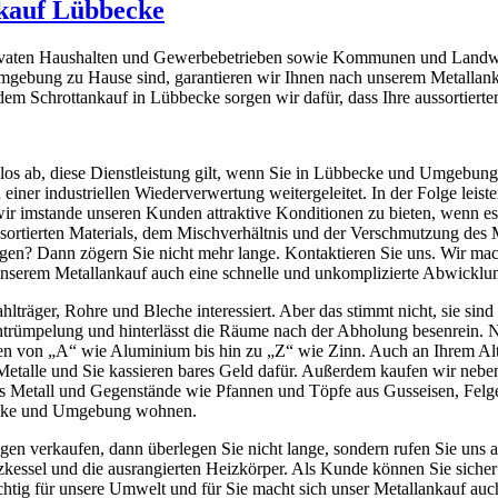
nkauf Lübbecke
rivaten Haushalten und Gewerbebetrieben sowie Kommunen und Landwirt
mgebung zu Hause sind, garantieren wir Ihnen nach unserem Metallanka
dem Schrottankauf in Lübbecke sorgen wir dafür, dass Ihre aussortierte
nlos ab, diese Dienstleistung gilt, wenn Sie in Lübbecke und Umgebun
 einer industriellen Wiederverwertung weitergeleitet. In der Folge lei
r imstande unseren Kunden attraktive Konditionen zu bieten, wenn es 
sortierten Materials, dem Mischverhältnis und der Verschmutzung des Me
gen? Dann zögern Sie nicht mehr lange. Kontaktieren Sie uns. Wir mach
erem Metallankauf auch eine schnelle und unkomplizierte Abwicklun
ahlträger, Rohre und Bleche interessiert. Aber das stimmt nicht, sie sin
tentrümpelung und hinterlässt die Räume nach der Abholung besenrein.
en von „A“ wie Aluminium bis hin zu „Z“ wie Zinn. Auch an Ihrem Alte
 Metalle und Sie kassieren bares Geld dafür. Außerdem kaufen wir neb
us Metall und Gegenstände wie Pfannen und Töpfe aus Gusseisen, Felg
bbecke und Umgebung wohnen.
n verkaufen, dann überlegen Sie nicht lange, sondern rufen Sie uns an
kessel und die ausrangierten Heizkörper. Als Kunde können Sie sicher 
tig für unsere Umwelt und für Sie macht sich unser Metallankauf auch